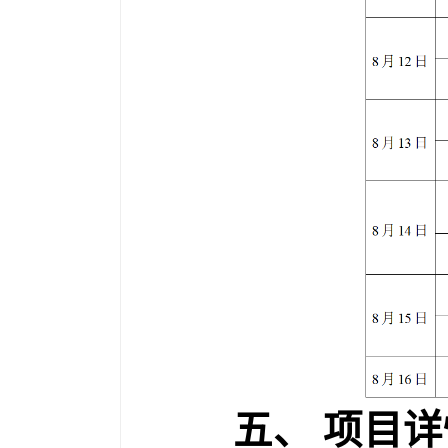
五、
项目详